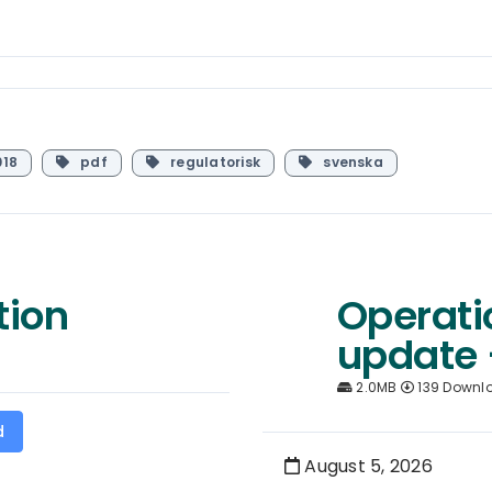
18
pdf
regulatorisk
svenska
tion
Operati
update 
2.0MB
139 Downl
d
August 5, 2026