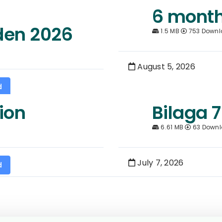
6 month
den 2026
1.5 MB
753 Downl
August 5, 2026
d
ion
Bilaga 7
6.61 MB
63 Down
July 7, 2026
d