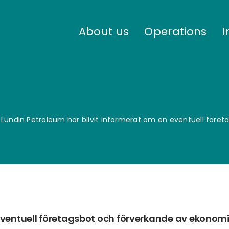
About us
Operations
I
»
Lundin Petroleum har blivit informerat om en eventuell före
 eventuell företagsbot och förverkande av ekonom