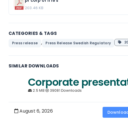
pr corp 01 11 18 s
203.46 KB
CATEGORIES & TAGS
,
20
Press release
Press Release Swedish Regulatory
SIMILAR DOWNLOADS
Corporate presenta
2.5 MB
39081 Downloads
August 6, 2026
Downloa