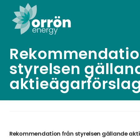
Skip
to
content
Rekommendation
styrelsen gällan
aktieägarförsla
Rekommendation från styrelsen gällande akt