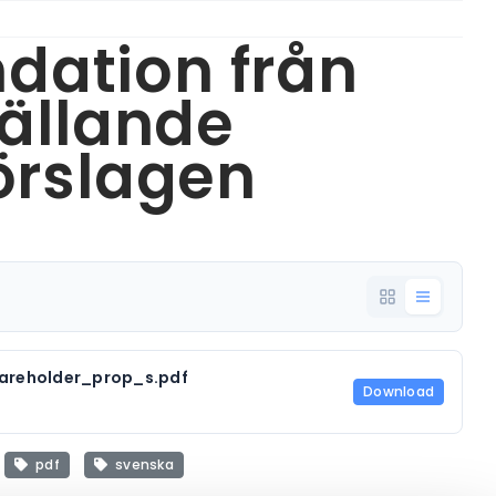
ation från
gällande
örslagen
reholder_prop_s.pdf
Download
pdf
svenska