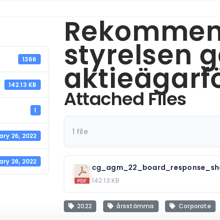
Rekommend
styrelsen 
1366
aktieägarf
142.13 KB
Attached Files
1
1 file
ary 26, 2022
ary 26, 2022
cg_agm_22_board_response_sha
142.13 KB
2022
årsstämma
Corporate