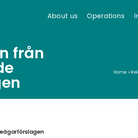
About us
Operations
I
 från
de
Home
»
Re
gen
ieägarförslagen