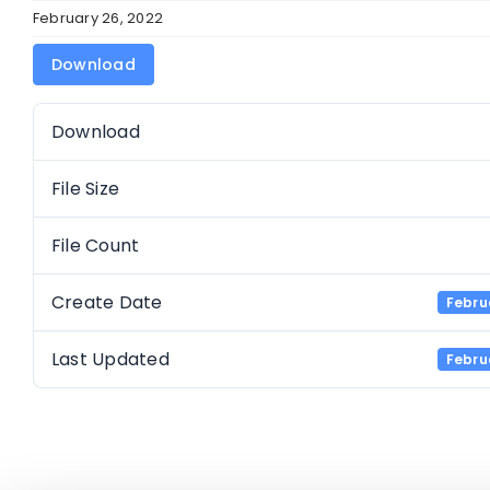
February 26, 2022
Download
Download
File Size
File Count
Create Date
Febru
Last Updated
Febru