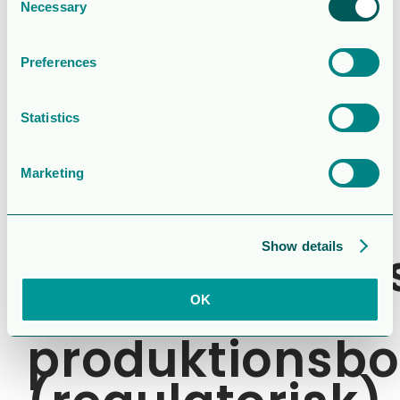
av AkerBP
Necessary
Selection
och Lundin
Preferences
Energy
Statistics
skapar
framtidens
Marketing
ledande
Show details
prospektering
och
OK
produktionsbo