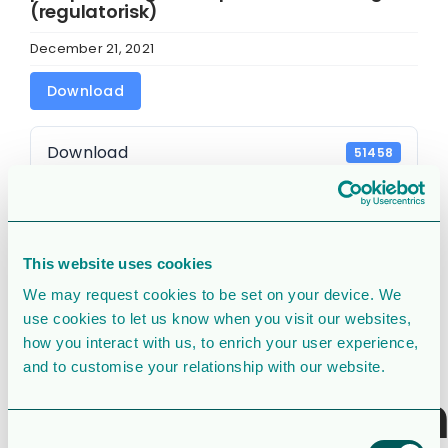
(regulatorisk)
December 21, 2021
Download
Download
51458
File Size
221 KB
File Count
1
This website uses cookies
We may request cookies to be set on your device. We
Create Date
December 21, 2021
use cookies to let us know when you visit our websites,
how you interact with us, to enrich your user experience,
Last Updated
December 21, 2021
and to customise your relationship with our website.
Sammanslagn
Consent