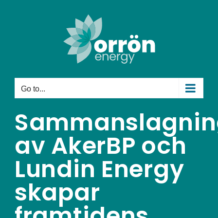
Skip
to
content
Go to...
Sammanslagnin
av AkerBP och
Lundin Energy
skapar
framtidens