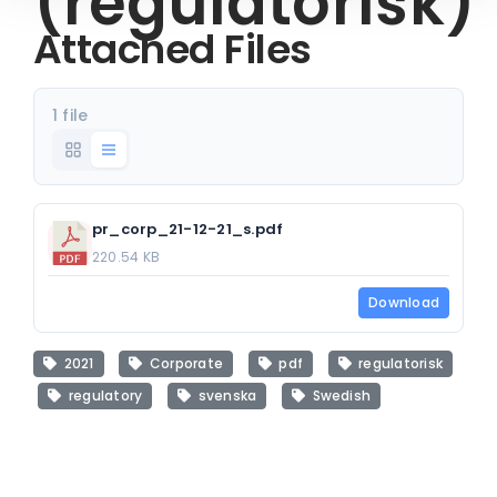
(regulatorisk)
Attached Files
1 file
pr_corp_21-12-21_s.pdf
220.54 KB
Download
2021
Corporate
pdf
regulatorisk
regulatory
svenska
Swedish