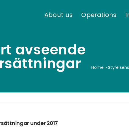
About us
Operations
I
ort avseende
rsättningar
Home
»
Styrelsen
rsättningar under 2017