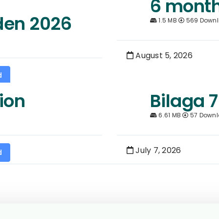
6 month
den 2026
1.5 MB
569 Down
August 5, 2026
d
ion
Bilaga 7
6.61 MB
57 Down
July 7, 2026
d