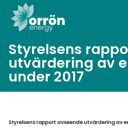
Skip
to
content
Styrelsens rapp
utvärdering av e
under 2017
Styrelsens rapport avseende utvärdering av e