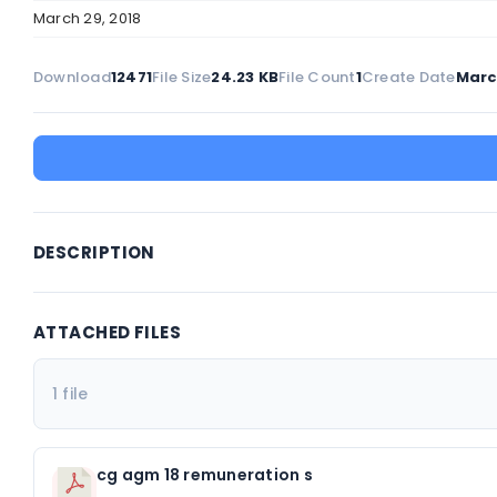
March 29, 2018
Download
12471
File Size
24.23 KB
File Count
1
Create Date
Marc
DESCRIPTION
ATTACHED FILES
1 file
cg agm 18 remuneration s