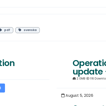
pdf
svenska
tion
Operati
update 
2.0MB
116 Downl
d
August 5, 2026