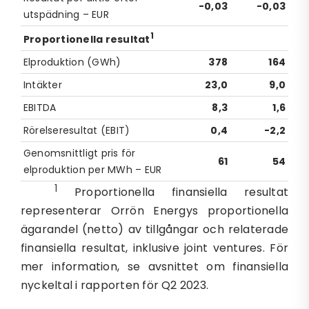
-0,03
-0,03
utspädning – EUR
1
Proportionella resultat
Elproduktion (GWh)
378
164
Intäkter
23,0
9,0
EBITDA
8,3
1,6
Rörelseresultat (EBIT)
0,4
-2,2
Genomsnittligt pris för
61
54
elproduktion per MWh – EUR
1
Proportionella finansiella resultat
representerar Orrön Energys proportionella
ägarandel (netto) av tillgångar och relaterade
finansiella resultat, inklusive joint ventures. För
mer information, se avsnittet om finansiella
nyckeltal i rapporten för Q2 2023.