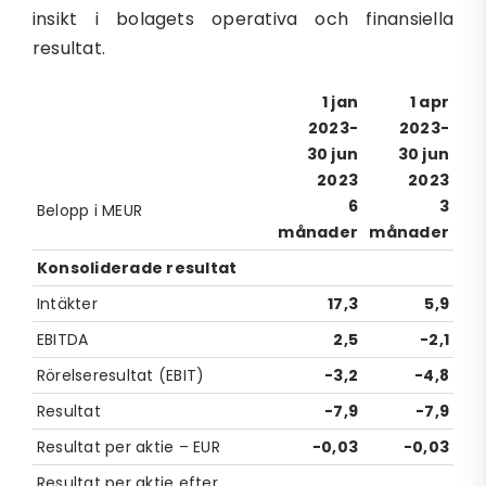
insikt i bolagets operativa och finansiella
resultat.
1 jan
1 apr
2023-
2023-
30 jun
30 jun
2023
2023
6
3
Belopp i MEUR
månader
månader
Konsoliderade resultat
Intäkter
17,3
5,9
EBITDA
2,5
-2,1
Rörelseresultat (EBIT)
-3,2
-4,8
Resultat
-7,9
-7,9
Resultat per aktie – EUR
-0,03
-0,03
Resultat per aktie efter