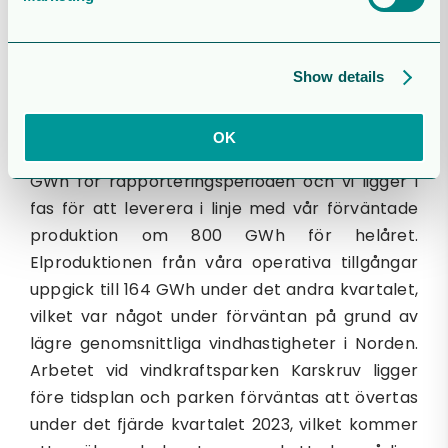
kunnat gå vidare med förhandlingar om förvärv
som har god avkastning vid nuvarande
Show details
prisnivåer.
Elproduktion och finansiella resultat
OK
Vår proportionella elproduktion uppgick till 378
GWh för rapporteringsperioden och vi ligger i
fas för att leverera i linje med vår förväntade
produktion om 800 GWh för helåret.
Elproduktionen från våra operativa tillgångar
uppgick till 164 GWh under det andra kvartalet,
vilket var något under förväntan på grund av
lägre genomsnittliga vindhastigheter i Norden.
Arbetet vid vindkraftsparken Karskruv ligger
före tidsplan och parken förväntas att övertas
under det fjärde kvartalet 2023, vilket kommer