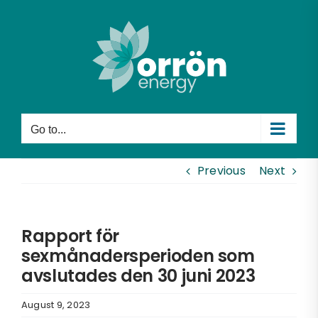
Skip
to
content
Go to...
Previous
Next
Rapport för
sexmånadersperioden som
avslutades den 30 juni 2023
August 9, 2023